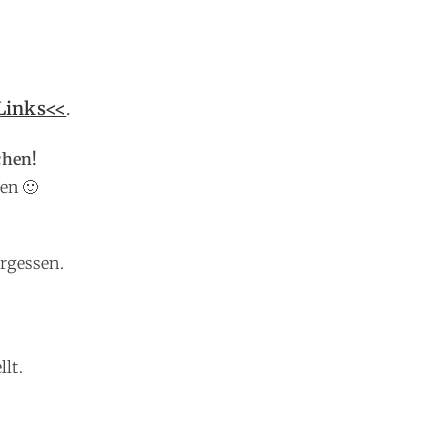
Links<<
.
chen!
en 🙂
ergessen.
llt
.