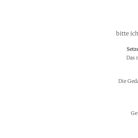
bitte ic
Setz
Das 
Die Geda
Ge