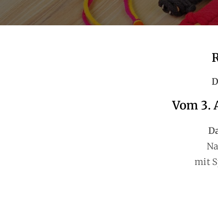
D
Vom 3. 
Da
Na
mit S