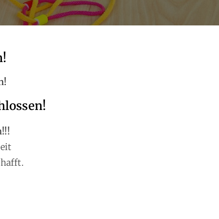
n
!
n!
hlossen!
!!!
eit
hafft.