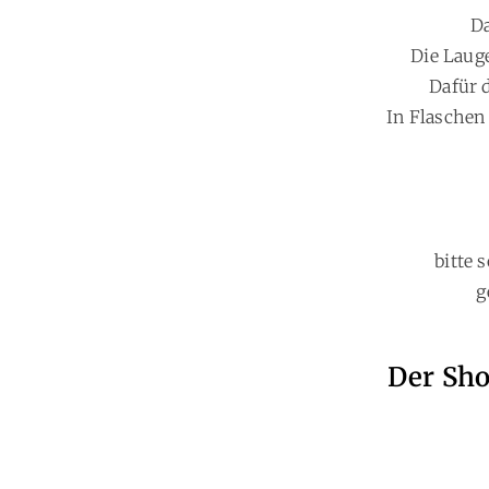
Da
Die Laug
Dafür 
In Flaschen 
bitte 
g
Der Sho