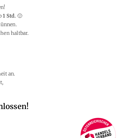
en!
ab
1 Std.
🙂
dünnen.
chen haltbar.
eit an.
t,
hlossen!